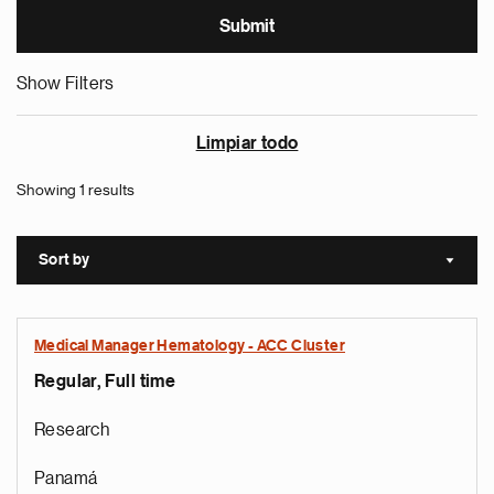
Show Filters
Limpiar todo
Showing 1 results
Sort by
Sort a
Medical Manager Hematology - ACC Cluster
Regular, Full time
Research
Panamá