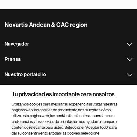
Novartis Andean & CAC region
Navegador
Prensa
Nuestro portafolio
Otras webs
Tu privacidad es importante para nosotros.
Utilizamos cookies para mejorar su experiencia al visitar nuestras
Footer Site Search
páginas web: las cookies de rendimiento nos muestran cómo
utiliza esta página web, las cookies funcionales recuerdan sus
preferencias y las cookies de orientación nos ayudan a compartir
contenido relevante para usted. Seleccione: "Aceptar todo" para
dar su consentimiento a todas las cookies, seleccione