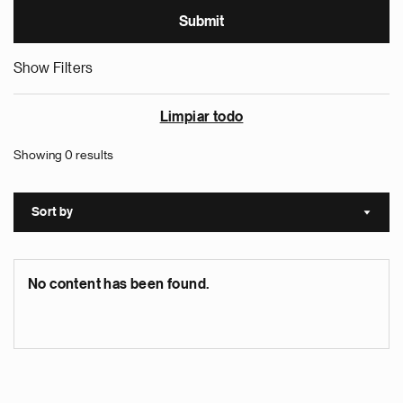
Show Filters
Limpiar todo
Showing 0 results
Sort by
Sort a
No content has been found.