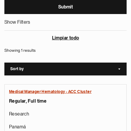
Show Filters
Limpiar todo
Showing 1 results
Sort by
Sort a
Medical Manager Hematology - ACC Cluster
Regular, Full time
Research
Panamá