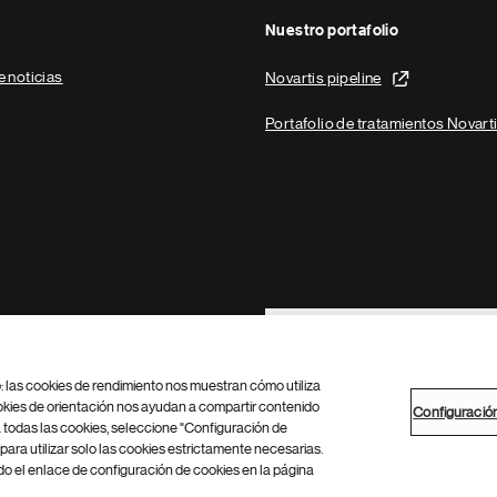
Nuestro portafolio
e noticias
Novartis pipeline
Portafolio de tratamientos Novart
Footer Site Search
b: las cookies de rendimiento nos muestran cómo utiliza
okies de orientación nos ayudan a compartir contenido
Configuració
 todas las cookies, seleccione "Configuración de
para utilizar solo las cookies estrictamente necesarias.
Configuración de cookies
Mapa del sitio
 el enlace de configuración de cookies en la página