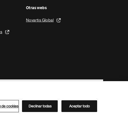
Otras webs
Novartis Global
is
n de cookies
Declinar todas
Aceptar todo
Directorio de Novartis
Este sitio está dirigido al público del clúster ACC