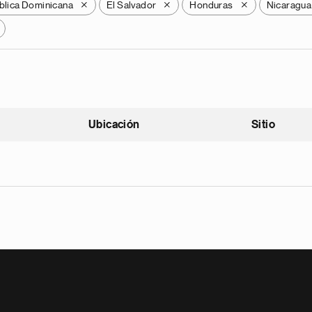
blica Dominicana
El Salvador
Honduras
Nicaragua
X
X
X
Ubicación
Sitio
scendente