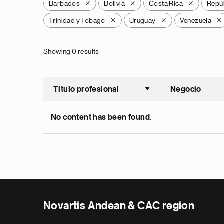
Barbados
Bolivia
Costa Rica
Repú
X
X
X
Trinidad y Tobago
Uruguay
Venezuela
X
X
X
Showing 0 results
Título profesional
Negocio
Ordenar a
No content has been found.
Novartis Andean & CAC region