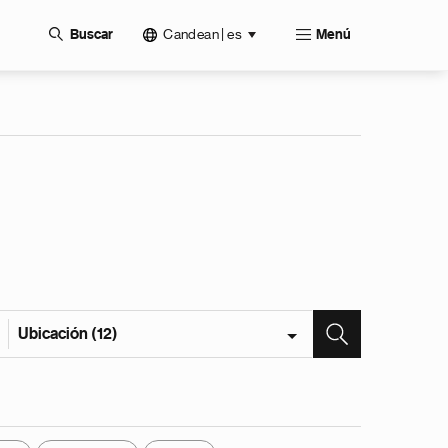
Candean | es
Buscar
Menú
Ubicación (12)