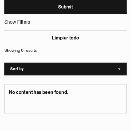
Show Filters
Limpiar todo
Showing 0 results
Sort by
Sort a
No content has been found.