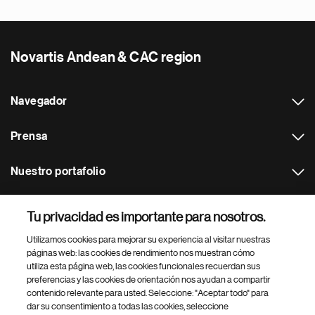
Novartis Andean & CAC region
Navegador
Prensa
Nuestro portafolio
Otras webs
Tu privacidad es importante para nosotros.
Utilizamos cookies para mejorar su experiencia al visitar nuestras
Footer Site Search
páginas web: las cookies de rendimiento nos muestran cómo
utiliza esta página web, las cookies funcionales recuerdan sus
preferencias y las cookies de orientación nos ayudan a compartir
contenido relevante para usted. Seleccione: "Aceptar todo" para
dar su consentimiento a todas las cookies, seleccione