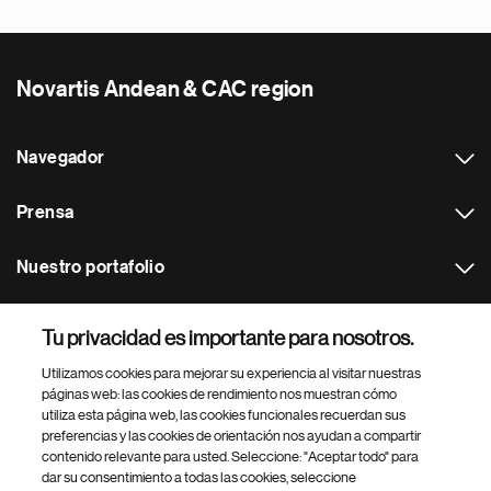
Novartis Andean & CAC region
Navegador
Prensa
Nuestro portafolio
Otras webs
Tu privacidad es importante para nosotros.
Utilizamos cookies para mejorar su experiencia al visitar nuestras
Footer Site Search
páginas web: las cookies de rendimiento nos muestran cómo
utiliza esta página web, las cookies funcionales recuerdan sus
preferencias y las cookies de orientación nos ayudan a compartir
contenido relevante para usted. Seleccione: "Aceptar todo" para
dar su consentimiento a todas las cookies, seleccione