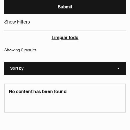
Show Filters
Limpiar todo
Showing 0 results
Sort by
Sort a
No content has been found.