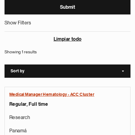
Show Filters
Limpiar todo
Showing 1 results
Sort by
Sort a
Medical Manager Hematology - ACC Cluster
Regular, Full time
Research
Panamá