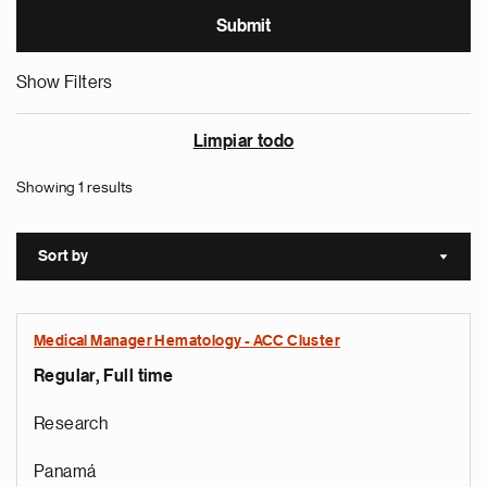
Show Filters
Limpiar todo
Showing 1 results
Sort by
Sort a
Medical Manager Hematology - ACC Cluster
Regular, Full time
Research
Panamá