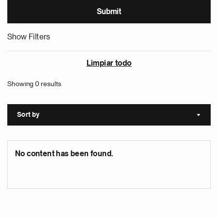
Show Filters
Limpiar todo
Showing 0 results
Sort by
Sort a
No content has been found.