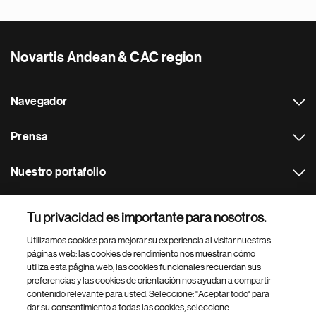
Novartis Andean & CAC region
Navegador
Prensa
Nuestro portafolio
Otras webs
Tu privacidad es importante para nosotros.
Utilizamos cookies para mejorar su experiencia al visitar nuestras
Footer Site Search
páginas web: las cookies de rendimiento nos muestran cómo
utiliza esta página web, las cookies funcionales recuerdan sus
preferencias y las cookies de orientación nos ayudan a compartir
contenido relevante para usted. Seleccione: "Aceptar todo" para
dar su consentimiento a todas las cookies, seleccione