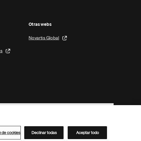
Otras webs
Novartis Global
is
n de cookies
Declinar todas
Aceptar todo
Directorio de Novartis