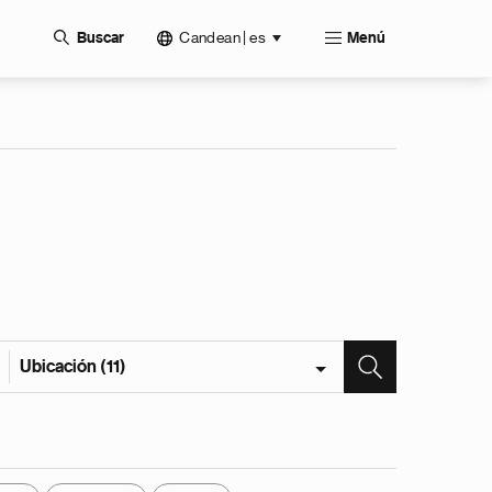
Candean | es
Buscar
Menú
Ubicación (11)