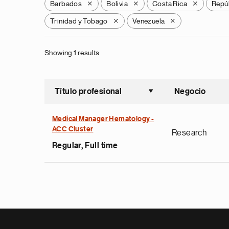
Barbados
Bolivia
Costa Rica
Repú
X
X
X
Trinidad y Tobago
Venezuela
X
X
Showing 1 results
Título profesional
Negocio
Ordenar a
Medical Manager Hematology -
ACC Cluster
Research
Regular, Full time