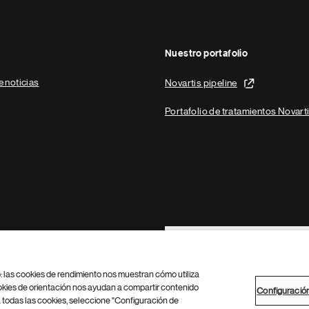
Nuestro portafolio
e noticias
Novartis pipeline
Portafolio de tratamientos Novart
Footer Site Search
b: las cookies de rendimiento nos muestran cómo utiliza
okies de orientación nos ayudan a compartir contenido
Configuració
 todas las cookies, seleccione "Configuración de