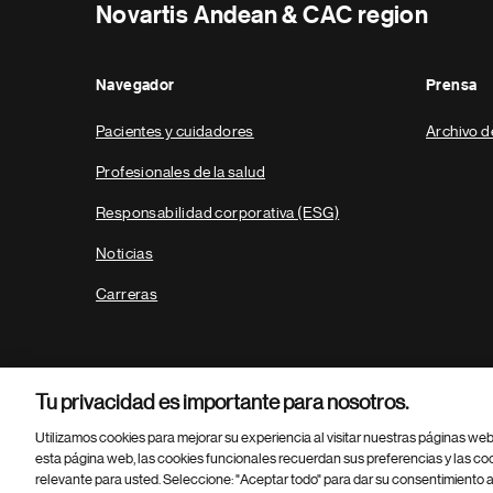
Novartis Andean & CAC region
Navegador
Prensa
Pacientes y cuidadores
Archivo d
Profesionales de la salud
Responsabilidad corporativa (ESG)
Noticias
Carreras
Tu privacidad es importante para nosotros.
Utilizamos cookies para mejorar su experiencia al visitar nuestras páginas we
esta página web, las cookies funcionales recuerdan sus preferencias y las co
relevante para usted. Seleccione: "Aceptar todo" para dar su consentimiento a
Parte
© 2026 Novartis AG