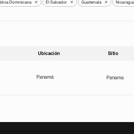
blica Dominicana
El Salvador
Guatemala
Nicaragu
X
X
X
Ubicación
Sitio
scendente
Panamá
Panama