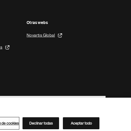
Otras webs
Novartis Global
is
n de cookies
Declinar todas
Aceptar todo
Directorio de Novartis