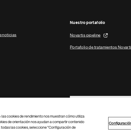
Nuestro portafolio
e noticias
Novartis pipeline
Portafolio de tratamientos Novart
Footer Site Search
b: las cookies de rendimiento nos muestran cómo utiliza
okies de orientación nos ayudan a compartir contenido
Configuració
 todas las cookies, seleccione "Configuración de