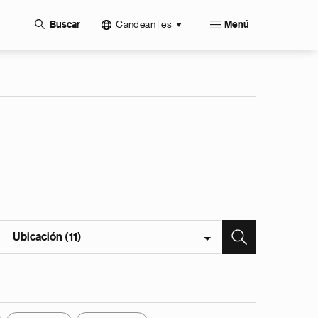
Candean | es
Buscar
Menú
Ubicación (11)