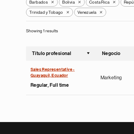
Barbados
Bolivia
Costa Rica
Repú
X
X
X
Trinidad y Tobago
Venezuela
X
X
Showing 1 results
Título profesional
Negocio
Ordenar a
Sales Representative -
Guayaquil, Ecuador
Marketing
Regular, Full time