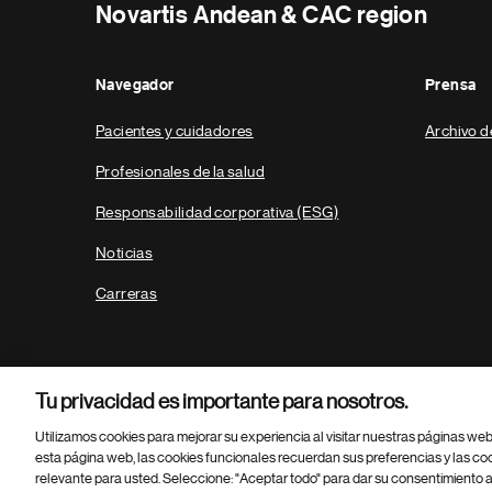
Novartis Andean & CAC region
Navegador
Prensa
Pacientes y cuidadores
Archivo d
Profesionales de la salud
Responsabilidad corporativa (ESG)
Noticias
Carreras
Tu privacidad es importante para nosotros.
Utilizamos cookies para mejorar su experiencia al visitar nuestras páginas we
esta página web, las cookies funcionales recuerdan sus preferencias y las co
relevante para usted. Seleccione: "Aceptar todo" para dar su consentimiento a
Parte
© 2026 Novartis AG