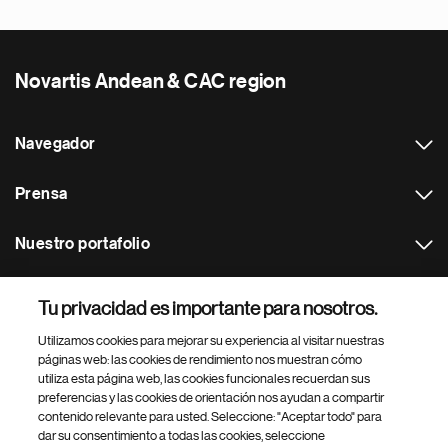
Novartis Andean & CAC region
Navegador
Prensa
Nuestro portafolio
Otras webs
Tu privacidad es importante para nosotros.
Utilizamos cookies para mejorar su experiencia al visitar nuestras
Footer Site Search
páginas web: las cookies de rendimiento nos muestran cómo
utiliza esta página web, las cookies funcionales recuerdan sus
preferencias y las cookies de orientación nos ayudan a compartir
contenido relevante para usted. Seleccione: "Aceptar todo" para
dar su consentimiento a todas las cookies, seleccione