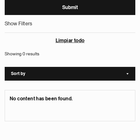
Show Filters
Limpiar todo
Showing 0 results
Sort by
Sort a
No content has been found.