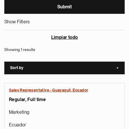
Show Filters
Limpiar todo
Showing 1 results
Sort by
Sort a
Sales Representative - Guayaquil, Ecuador
Regular, Full time
Marketing
Ecuador