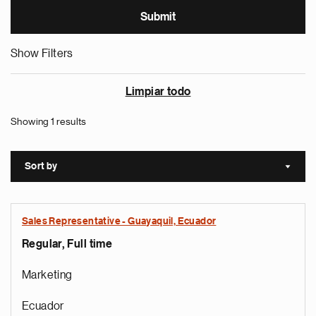
Show Filters
Limpiar todo
Showing 1 results
Sort by
Sort a
Sales Representative - Guayaquil, Ecuador
Regular, Full time
Marketing
Ecuador