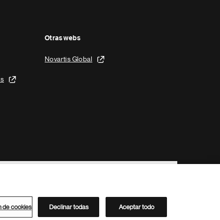
Otras webs
Novartis Global
is
n de cookies
Declinar todas
Aceptar todo
Directorio de Novartis