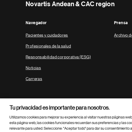
Novartis Andean & CAC region
Navegador
Prensa
Pacientes y cuidadores
Archivo d
Profesionales de la salud
Responsabilidad corporativa (ESG)
Noticias
Carreras
Tu privacidad es importante para nosotros.
Utilizamos cookies para mejorar su experiencia al visitar nuestras páginas we
esta página web, las cookies funcionales recuerdan sus preferencias y las co
relevante para usted. Seleccione: "Aceptar todo" para dar su consentimiento a
Parte
© 2026 Novartis AG