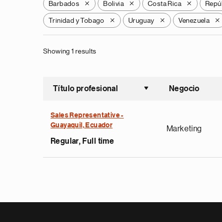
Barbados
Bolivia
Costa Rica
Repú
X
X
X
Trinidad y Tobago
Uruguay
Venezuela
X
X
X
Showing 1 results
Título profesional
Negocio
Ordenar a
Sales Representative -
Guayaquil, Ecuador
Marketing
Regular, Full time