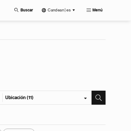
Candean | es
Buscar
Menú
Ubicación (11)