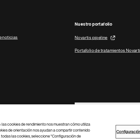
Nuestro portafolio
e noticias
Novartis pipeline
Portafolio de tratamientos Novart
Footer Site Search
b: las cookies de rendimiento nos muestran cómo utiliza
okies de orientación nos ayudan a compartir contenido
Configuració
 todas las cookies, seleccione "Configuración de