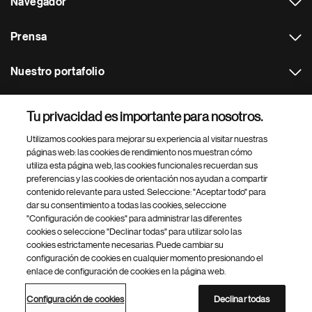
Navegador
Prensa
Nuestro portafolio
Otras webs
Tu privacidad es importante para nosotros.
Utilizamos cookies para mejorar su experiencia al visitar nuestras
Footer Site Search
páginas web: las cookies de rendimiento nos muestran cómo
utiliza esta página web, las cookies funcionales recuerdan sus
preferencias y las cookies de orientación nos ayudan a compartir
contenido relevante para usted. Seleccione: "Aceptar todo" para
dar su consentimiento a todas las cookies, seleccione
"Configuración de cookies" para administrar las diferentes
cookies o seleccione "Declinar todas" para utilizar solo las
cookies estrictamente necesarias. Puede cambiar su
Parte
© 2026 Novartis AG
configuración de cookies en cualquier momento presionando el
inferior
enlace de configuración de cookies en la página web.
Política de privacidad
Términos de uso
Accesibilidad
del
Configuración de cookies
Mapa del sitio
pie
Configuración de cookies
Declinar todas
de