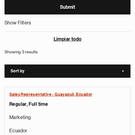
Show Filters
Limpiar todo
Showing 3 results
Sort by
Sort a
Sales Representative - Guayaquil, Ecuador
Regular, Full time
Marketing
Ecuador