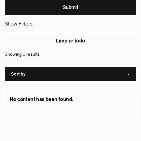
Show Filters
Limpiar todo
Showing 0 results
Sort by
Sort a
No content has been found.