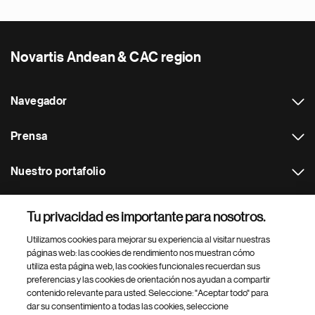
Novartis Andean & CAC region
Navegador
Prensa
Nuestro portafolio
Otras webs
Tu privacidad es importante para nosotros.
Utilizamos cookies para mejorar su experiencia al visitar nuestras
Footer Site Search
páginas web: las cookies de rendimiento nos muestran cómo
utiliza esta página web, las cookies funcionales recuerdan sus
preferencias y las cookies de orientación nos ayudan a compartir
contenido relevante para usted. Seleccione: "Aceptar todo" para
dar su consentimiento a todas las cookies, seleccione