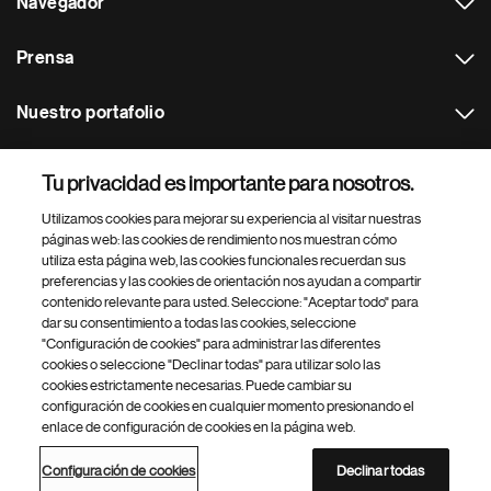
Navegador
Prensa
Nuestro portafolio
Otras webs
Tu privacidad es importante para nosotros.
Utilizamos cookies para mejorar su experiencia al visitar nuestras
Footer Site Search
páginas web: las cookies de rendimiento nos muestran cómo
utiliza esta página web, las cookies funcionales recuerdan sus
preferencias y las cookies de orientación nos ayudan a compartir
contenido relevante para usted. Seleccione: "Aceptar todo" para
dar su consentimiento a todas las cookies, seleccione
"Configuración de cookies" para administrar las diferentes
cookies o seleccione "Declinar todas" para utilizar solo las
cookies estrictamente necesarias. Puede cambiar su
Parte
© 2026 Novartis AG
configuración de cookies en cualquier momento presionando el
inferior
enlace de configuración de cookies en la página web.
Política de privacidad
Términos de uso
Accesibilidad
del
Configuración de cookies
Mapa del sitio
pie
Configuración de cookies
Declinar todas
de