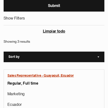
Show Filters
Limpiar todo
Showing 3 results
Sort by
Sort a
Sales Representative - Guayaquil, Ecuador
Regular, Full time
Marketing
Ecuador