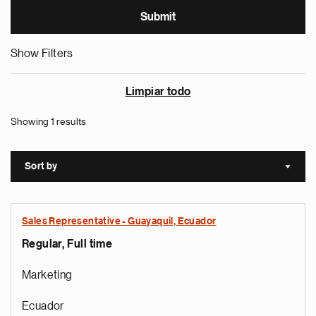
Show Filters
Limpiar todo
Showing 1 results
Sort by
Sort a
Sales Representative - Guayaquil, Ecuador
Regular, Full time
Marketing
Ecuador