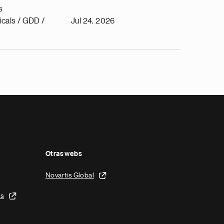
s
cals / GDD /
Jul 24, 2026
Otras webs
Novartis Global
is