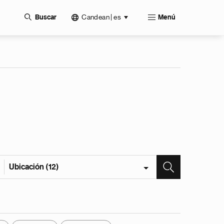
Candean | es
Buscar
Menú
Ubicación (12)