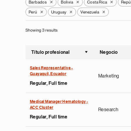
Barbados
Bolivia
Costa Rica
Repú
X
X
X
Perú
Uruguay
Venezuela
X
X
X
Showing 3 results
Título profesional
Negocio
Ordenar a
Sales Representative -
Guayaquil, Ecuador
Marketing
Regular, Full time
Medical Manager Hematology -
ACC Cluster
Research
Regular, Full time