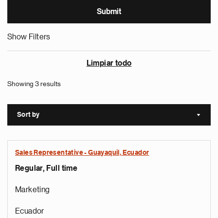
Show Filters
Limpiar todo
Showing 3 results
Sort by
Sort a
Sales Representative - Guayaquil, Ecuador
Regular, Full time
Marketing
Ecuador