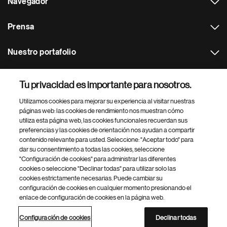
Navegador
Prensa
Nuestro portafolio
Otras webs
Tu privacidad es importante para nosotros.
Utilizamos cookies para mejorar su experiencia al visitar nuestras
Footer Site Search
páginas web: las cookies de rendimiento nos muestran cómo
utiliza esta página web, las cookies funcionales recuerdan sus
preferencias y las cookies de orientación nos ayudan a compartir
contenido relevante para usted. Seleccione: "Aceptar todo" para
dar su consentimiento a todas las cookies, seleccione
"Configuración de cookies" para administrar las diferentes
cookies o seleccione "Declinar todas" para utilizar solo las
cookies estrictamente necesarias. Puede cambiar su
Parte
© 2026 Novartis AG
configuración de cookies en cualquier momento presionando el
inferior
enlace de configuración de cookies en la página web.
Política de privacidad
Términos de uso
Accesibilidad
del
Configuración de cookies
Mapa del sitio
pie
Configuración de cookies
Declinar todas
de