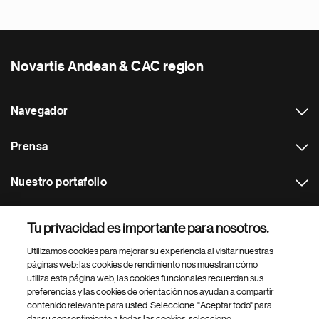
Novartis Andean & CAC region
Navegador
Prensa
Nuestro portafolio
Otras webs
Tu privacidad es importante para nosotros.
Utilizamos cookies para mejorar su experiencia al visitar nuestras
Footer Site Search
páginas web: las cookies de rendimiento nos muestran cómo
utiliza esta página web, las cookies funcionales recuerdan sus
preferencias y las cookies de orientación nos ayudan a compartir
contenido relevante para usted. Seleccione: "Aceptar todo" para
dar su consentimiento a todas las cookies, seleccione