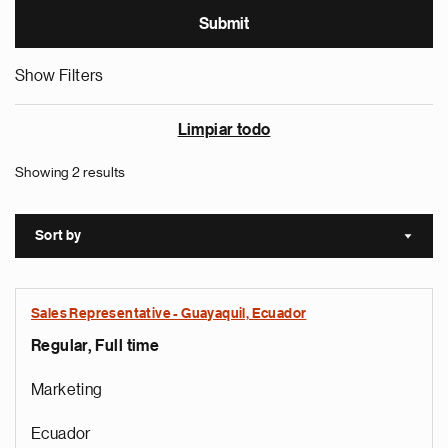
Show Filters
Limpiar todo
Showing 2 results
Sort by
Sort a
Sales Representative - Guayaquil, Ecuador
Regular, Full time
Marketing
Ecuador