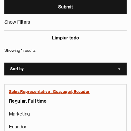
Show Filters
Limpiar todo
Showing 1 results
Sort by
Sort a
Sales Representative - Guayaquil, Ecuador
Regular, Full time
Marketing
Ecuador