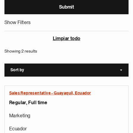
Show Filters
Limpiar todo
Showing 2 results
Sort by
Sort a
Sales Representative - Guayaquil, Ecuador
Regular, Full time
Marketing
Ecuador