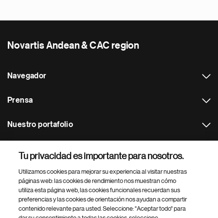
Novartis Andean & CAC region
Navegador
Prensa
Nuestro portafolio
Otras webs
Tu privacidad es importante para nosotros.
Utilizamos cookies para mejorar su experiencia al visitar nuestras
Footer Site Search
páginas web: las cookies de rendimiento nos muestran cómo
utiliza esta página web, las cookies funcionales recuerdan sus
preferencias y las cookies de orientación nos ayudan a compartir
contenido relevante para usted. Seleccione: "Aceptar todo" para
dar su consentimiento a todas las cookies, seleccione