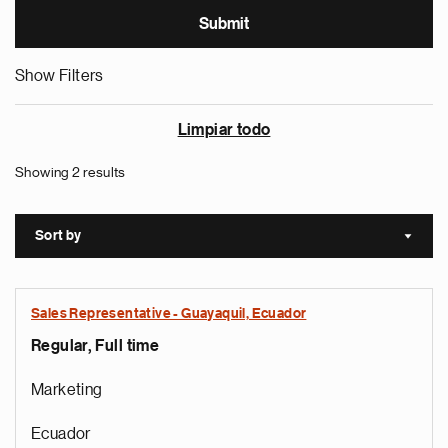
Show Filters
Limpiar todo
Showing 2 results
Sort by
Sort a
Sales Representative - Guayaquil, Ecuador
Regular, Full time
Marketing
Ecuador