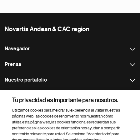
Novartis Andean & CAC region
Navegador
Prensa
Nuestro portafolio
Otras webs
Tu privacidad es importante para nosotros.
Utilizamos cookies para mejorar su experiencia al visitar nuestras
Footer Site Search
páginas web: las cookies de rendimiento nos muestran cómo
utiliza esta página web, las cookies funcionales recuerdan sus
preferencias y las cookies de orientación nos ayudan a compartir
contenido relevante para usted. Seleccione: "Aceptar todo" para
dar su consentimiento a todas las cookies, seleccione