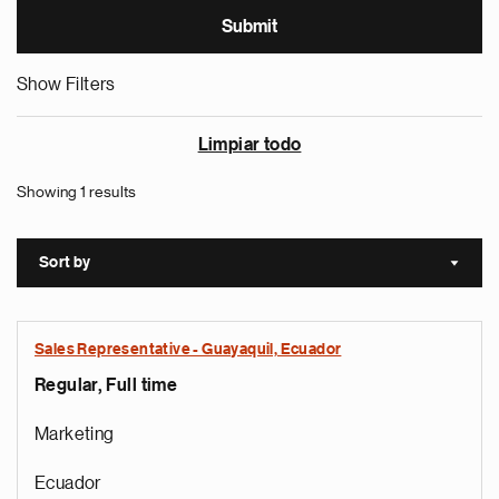
Show Filters
Limpiar todo
Showing 1 results
Sort by
Sort a
Sales Representative - Guayaquil, Ecuador
Regular, Full time
Marketing
Ecuador