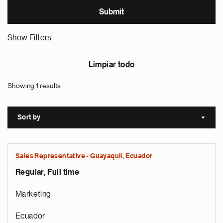
Show Filters
Limpiar todo
Showing 1 results
Sort by
Sort a
Sales Representative - Guayaquil, Ecuador
Regular, Full time
Marketing
Ecuador