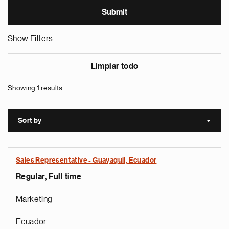
Show Filters
Limpiar todo
Showing 1 results
Sort by
Sort a
Sales Representative - Guayaquil, Ecuador
Regular, Full time
Marketing
Ecuador