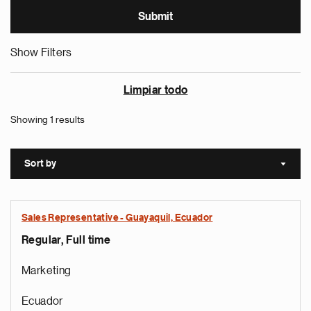
Show Filters
Limpiar todo
Showing 1 results
Sort by
Sort a
Sales Representative - Guayaquil, Ecuador
Regular, Full time
Marketing
Ecuador