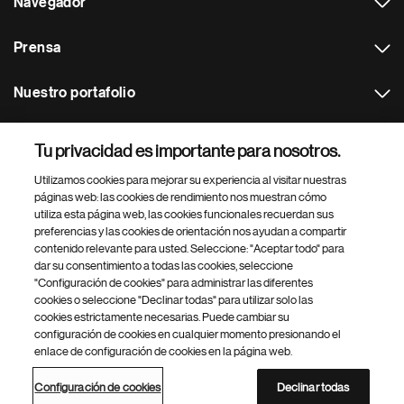
Navegador
Prensa
Nuestro portafolio
Otras webs
Tu privacidad es importante para nosotros.
Utilizamos cookies para mejorar su experiencia al visitar nuestras
Footer Site Search
páginas web: las cookies de rendimiento nos muestran cómo
utiliza esta página web, las cookies funcionales recuerdan sus
preferencias y las cookies de orientación nos ayudan a compartir
contenido relevante para usted. Seleccione: "Aceptar todo" para
dar su consentimiento a todas las cookies, seleccione
"Configuración de cookies" para administrar las diferentes
cookies o seleccione "Declinar todas" para utilizar solo las
cookies estrictamente necesarias. Puede cambiar su
Parte
© 2026 Novartis AG
configuración de cookies en cualquier momento presionando el
inferior
enlace de configuración de cookies en la página web.
Política de privacidad
Términos de uso
Accesibilidad
del
Configuración de cookies
Mapa del sitio
pie
Configuración de cookies
Declinar todas
de