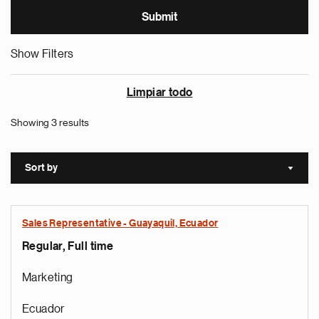
Show Filters
Limpiar todo
Showing 3 results
Sort by
Sort a
Sales Representative - Guayaquil, Ecuador
Regular, Full time
Marketing
Ecuador