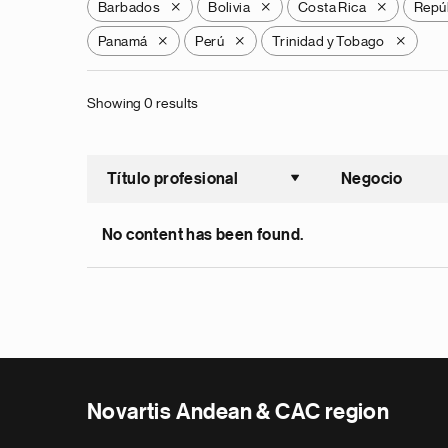
Barbados
Bolivia
Costa Rica
Repú
X
X
X
Panamá
Perú
Trinidad y Tobago
X
X
X
Showing 0 results
Título profesional
Negocio
Ordenar a
No content has been found.
Novartis Andean & CAC region