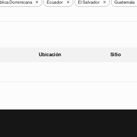
blica Dominicana
Ecuador
El Salvador
Guatemala
X
X
X
Ubicación
Sitio
scendente