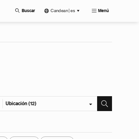
Candean | es
Buscar
Menú
Ubicación (12)