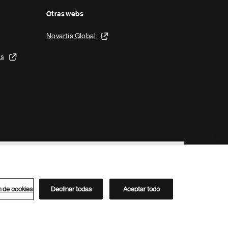
Otras webs
Novartis Global
is
n de cookies
Declinar todas
Aceptar todo
Directorio de Novartis
Este sitio está dirigido al público del clúster ACC