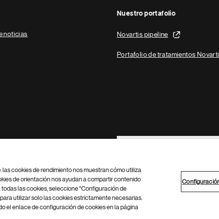
Nuestro portafolio
e noticias
Novartis pipeline
Portafolio de tratamientos Novart
Footer Site Search
b: las cookies de rendimiento nos muestran cómo utiliza
okies de orientación nos ayudan a compartir contenido
Configuració
 todas las cookies, seleccione "Configuración de
para utilizar solo las cookies estrictamente necesarias.
Configuración de cookies
Mapa del sitio
 el enlace de configuración de cookies en la página