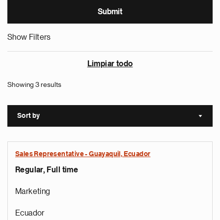
Show Filters
Limpiar todo
Showing 3 results
Sort by
Sort a
Sales Representative - Guayaquil, Ecuador
Regular, Full time
Marketing
Ecuador