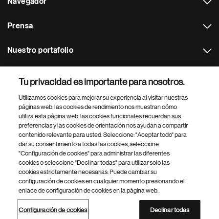
Navegador
Prensa
Nuestro portafolio
Otras webs
Tu privacidad es importante para nosotros.
Utilizamos cookies para mejorar su experiencia al visitar nuestras
Footer Site Search
páginas web: las cookies de rendimiento nos muestran cómo
utiliza esta página web, las cookies funcionales recuerdan sus
preferencias y las cookies de orientación nos ayudan a compartir
contenido relevante para usted. Seleccione: "Aceptar todo" para
dar su consentimiento a todas las cookies, seleccione
"Configuración de cookies" para administrar las diferentes
cookies o seleccione "Declinar todas" para utilizar solo las
cookies estrictamente necesarias. Puede cambiar su
Parte
© 2026 Novartis AG
configuración de cookies en cualquier momento presionando el
inferior
enlace de configuración de cookies en la página web.
Política de privacidad
Términos de uso
Accesibilidad
del
Configuración de cookies
Mapa del sitio
pie
Configuración de cookies
Declinar todas
de