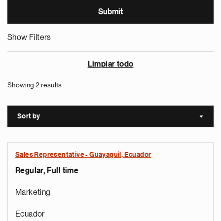
Show Filters
Limpiar todo
Showing 2 results
Sort by
Sort a
Sales Representative - Guayaquil, Ecuador
Regular, Full time
Marketing
Ecuador