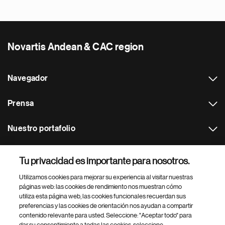
Novartis Andean & CAC region
Navegador
Prensa
Nuestro portafolio
Otras webs
Tu privacidad es importante para nosotros.
Utilizamos cookies para mejorar su experiencia al visitar nuestras
Footer Site Search
páginas web: las cookies de rendimiento nos muestran cómo
utiliza esta página web, las cookies funcionales recuerdan sus
preferencias y las cookies de orientación nos ayudan a compartir
contenido relevante para usted. Seleccione: "Aceptar todo" para
dar su consentimiento a todas las cookies, seleccione