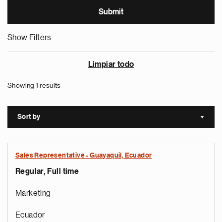
Show Filters
Limpiar todo
Showing 1 results
Sort by
Sort a
Sales Representative - Guayaquil, Ecuador
Regular, Full time
Marketing
Ecuador