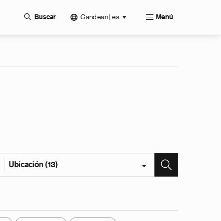
Candean | es
Buscar
Menú
Ubicación (13)