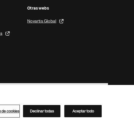
Otras webs
Novartis Global
is
n de cookies
Declinar todas
Aceptar todo
Directorio de Novartis
Este sitio está dirigido al público del clúster ACC