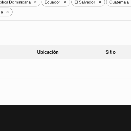
blica Dominicana
Ecuador
El Salvador
Guatemala
X
X
X
la
X
Ubicación
Sitio
scendente