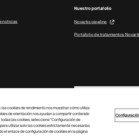
Nuestro portafolio
e noticias
Novartis pipeline
Portafolio de tratamientos Novart
Footer Site Search
b: las cookies de rendimiento nos muestran cómo utiliza
okies de orientación nos ayudan a compartir contenido
Configuració
 todas las cookies, seleccione "Configuración de
para utilizar solo las cookies estrictamente necesarias.
Configuración de cookies
Mapa del sitio
 el enlace de configuración de cookies en la página