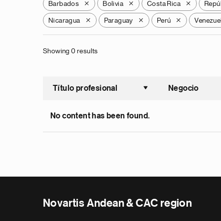
Barbados
Bolivia
Costa Rica
Repú
X
X
X
Nicaragua
Paraguay
Perú
Venezue
X
X
X
Showing 0 results
Título profesional
Negocio
Ordenar a
No content has been found.
Novartis Andean & CAC region