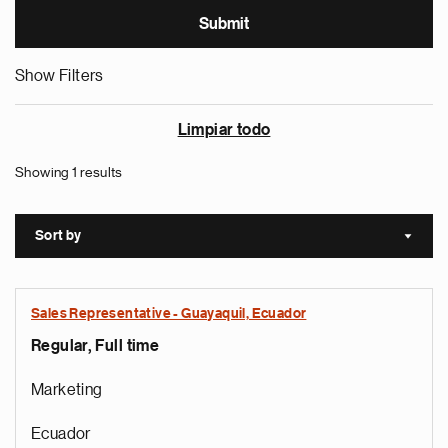
Show Filters
Limpiar todo
Showing 1 results
Sort by
Sort a
Sales Representative - Guayaquil, Ecuador
Regular, Full time
Marketing
Ecuador