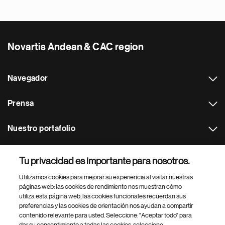
Novartis Andean & CAC region
Navegador
Prensa
Nuestro portafolio
Otras webs
Tu privacidad es importante para nosotros.
Utilizamos cookies para mejorar su experiencia al visitar nuestras
Footer Site Search
páginas web: las cookies de rendimiento nos muestran cómo
utiliza esta página web, las cookies funcionales recuerdan sus
preferencias y las cookies de orientación nos ayudan a compartir
contenido relevante para usted. Seleccione: "Aceptar todo" para
dar su consentimiento a todas las cookies, seleccione