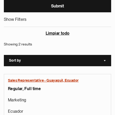
Show Filters
Limpiar todo
Showing 2 results
Sort by
Sort a
Sales Representative - Guayaquil, Ecuador
Regular, Full time
Marketing
Ecuador