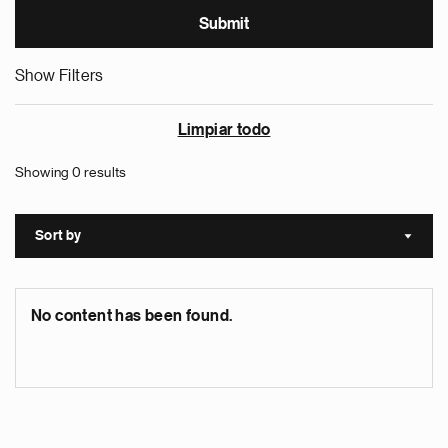
Show Filters
Limpiar todo
Showing 0 results
Sort by
Sort a
No content has been found.