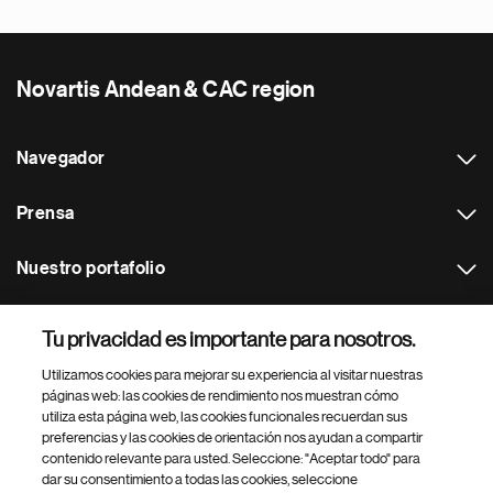
Novartis Andean & CAC region
Navegador
Prensa
Nuestro portafolio
Otras webs
Tu privacidad es importante para nosotros.
Utilizamos cookies para mejorar su experiencia al visitar nuestras
Footer Site Search
páginas web: las cookies de rendimiento nos muestran cómo
utiliza esta página web, las cookies funcionales recuerdan sus
preferencias y las cookies de orientación nos ayudan a compartir
contenido relevante para usted. Seleccione: "Aceptar todo" para
dar su consentimiento a todas las cookies, seleccione