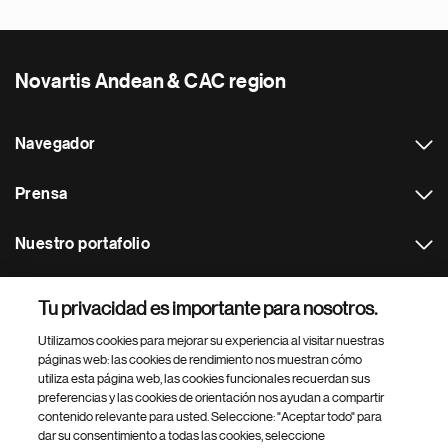
Novartis Andean & CAC region
Navegador
Prensa
Nuestro portafolio
Otras webs
Tu privacidad es importante para nosotros.
Utilizamos cookies para mejorar su experiencia al visitar nuestras
Footer Site Search
páginas web: las cookies de rendimiento nos muestran cómo
utiliza esta página web, las cookies funcionales recuerdan sus
preferencias y las cookies de orientación nos ayudan a compartir
contenido relevante para usted. Seleccione: "Aceptar todo" para
dar su consentimiento a todas las cookies, seleccione