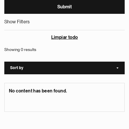
Show Filters
Limpiar todo
Showing 0 results
Sort by
Sort a
No content has been found.