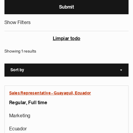
Show Filters
Limpiar todo
Showing 1 results
Sort by
Sort a
Sales Representative - Guayaquil, Ecuador
Regular, Full time
Marketing
Ecuador