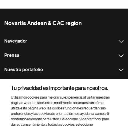
Novartis Andean & CAC region
Navegador
Prensa
Nuestro portafolio
Otras webs
Tu privacidad es importante para nosotros.
Utilizamos cookies para mejorar su experiencia al visitar nuestras
Footer Site Search
páginas web: las cookies de rendimiento nos muestran cómo
utiliza esta página web, las cookies funcionales recuerdan sus
preferencias y las cookies de orientación nos ayudan a compartir
contenido relevante para usted. Seleccione: "Aceptar todo" para
dar su consentimiento a todas las cookies, seleccione