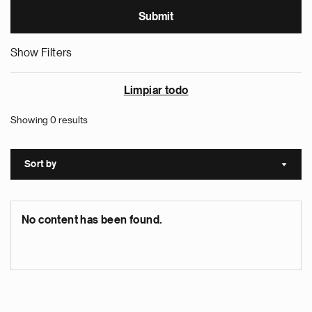
Show Filters
Limpiar todo
Showing 0 results
Sort by
Sort a
No content has been found.