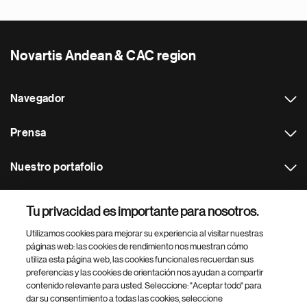
Novartis Andean & CAC region
Navegador
Prensa
Nuestro portafolio
Otras webs
Tu privacidad es importante para nosotros.
Utilizamos cookies para mejorar su experiencia al visitar nuestras
Footer Site Search
páginas web: las cookies de rendimiento nos muestran cómo
utiliza esta página web, las cookies funcionales recuerdan sus
preferencias y las cookies de orientación nos ayudan a compartir
contenido relevante para usted. Seleccione: "Aceptar todo" para
dar su consentimiento a todas las cookies, seleccione