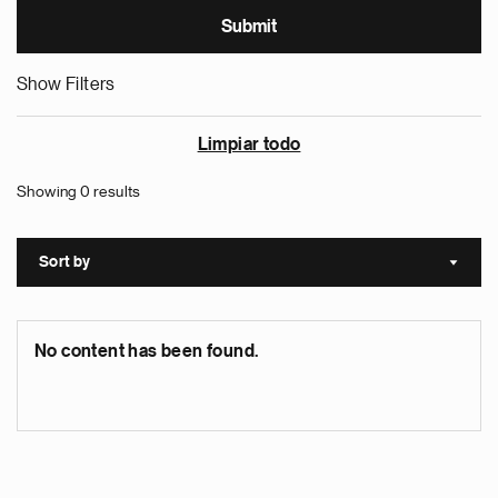
Show Filters
Limpiar todo
Showing 0 results
Sort by
Sort a
No content has been found.