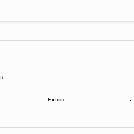
Pasar al contenido principal
n.
Función