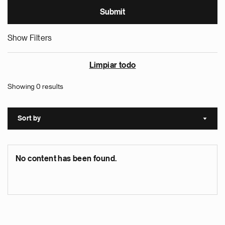
Show Filters
Limpiar todo
Showing 0 results
Sort by
Sort a
No content has been found.