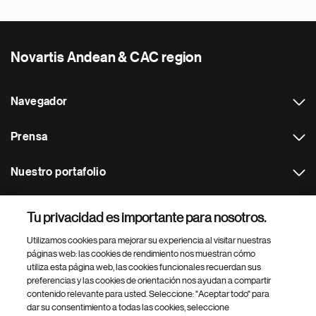
Novartis Andean & CAC region
Navegador
Prensa
Nuestro portafolio
Otras webs
Tu privacidad es importante para nosotros.
Utilizamos cookies para mejorar su experiencia al visitar nuestras
Footer Site Search
páginas web: las cookies de rendimiento nos muestran cómo
utiliza esta página web, las cookies funcionales recuerdan sus
preferencias y las cookies de orientación nos ayudan a compartir
contenido relevante para usted. Seleccione: "Aceptar todo" para
dar su consentimiento a todas las cookies, seleccione