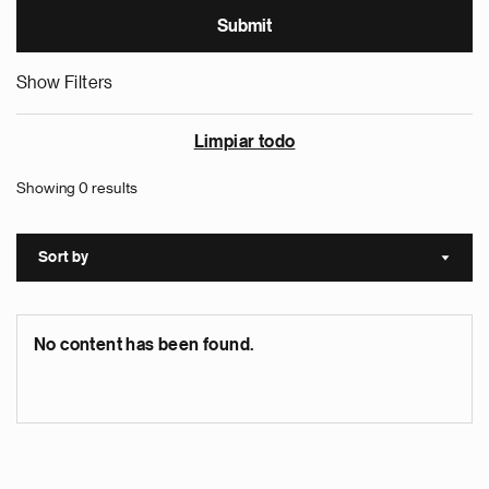
Show Filters
Limpiar todo
Showing 0 results
Sort by
Sort a
No content has been found.