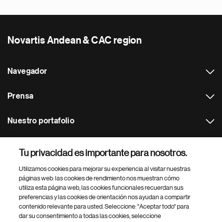
Novartis Andean & CAC region
Navegador
Prensa
Nuestro portafolio
Otras webs
Tu privacidad es importante para nosotros.
Utilizamos cookies para mejorar su experiencia al visitar nuestras
Footer Site Search
páginas web: las cookies de rendimiento nos muestran cómo
utiliza esta página web, las cookies funcionales recuerdan sus
preferencias y las cookies de orientación nos ayudan a compartir
contenido relevante para usted. Seleccione: "Aceptar todo" para
dar su consentimiento a todas las cookies, seleccione