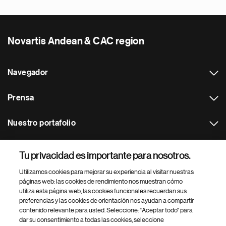
Novartis Andean & CAC region
Navegador
Prensa
Nuestro portafolio
Otras webs
Tu privacidad es importante para nosotros.
Utilizamos cookies para mejorar su experiencia al visitar nuestras
Footer Site Search
páginas web: las cookies de rendimiento nos muestran cómo
utiliza esta página web, las cookies funcionales recuerdan sus
preferencias y las cookies de orientación nos ayudan a compartir
contenido relevante para usted. Seleccione: "Aceptar todo" para
dar su consentimiento a todas las cookies, seleccione