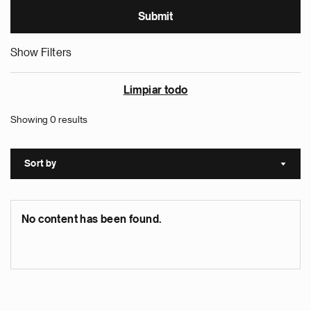
Show Filters
Limpiar todo
Showing 0 results
Sort by
Sort a
No content has been found.