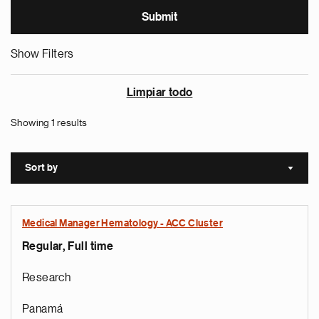
Show Filters
Limpiar todo
Showing 1 results
Sort by
Sort a
Medical Manager Hematology - ACC Cluster
Regular, Full time
Research
Panamá