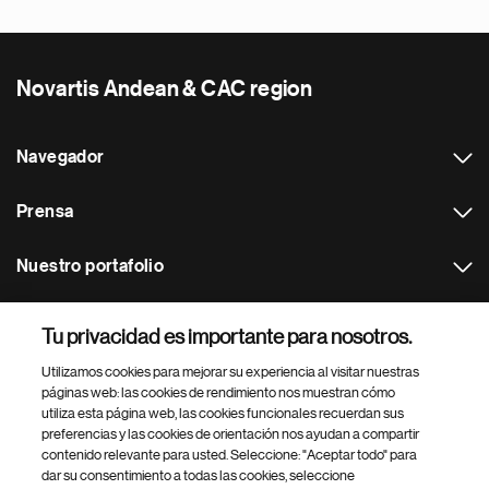
Novartis Andean & CAC region
Navegador
Prensa
Nuestro portafolio
Otras webs
Tu privacidad es importante para nosotros.
Utilizamos cookies para mejorar su experiencia al visitar nuestras
Footer Site Search
páginas web: las cookies de rendimiento nos muestran cómo
utiliza esta página web, las cookies funcionales recuerdan sus
preferencias y las cookies de orientación nos ayudan a compartir
contenido relevante para usted. Seleccione: "Aceptar todo" para
dar su consentimiento a todas las cookies, seleccione