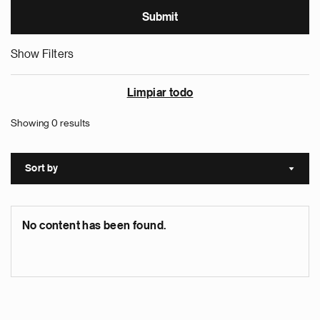
Show Filters
Limpiar todo
Showing 0 results
Sort by
Sort a
No content has been found.