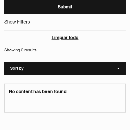
Show Filters
Limpiar todo
Showing 0 results
Sort by
Sort a
No content has been found.