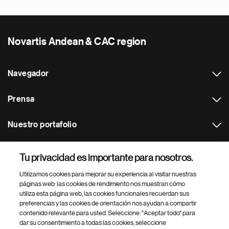
Novartis Andean & CAC region
Navegador
Prensa
Nuestro portafolio
Otras webs
Tu privacidad es importante para nosotros.
Utilizamos cookies para mejorar su experiencia al visitar nuestras
Footer Site Search
páginas web: las cookies de rendimiento nos muestran cómo
utiliza esta página web, las cookies funcionales recuerdan sus
preferencias y las cookies de orientación nos ayudan a compartir
contenido relevante para usted. Seleccione: "Aceptar todo" para
dar su consentimiento a todas las cookies, seleccione