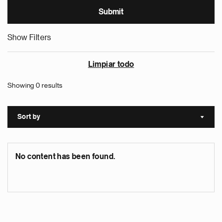
Show Filters
Limpiar todo
Showing 0 results
Sort by
Sort a
No content has been found.