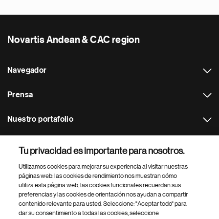
Novartis Andean & CAC region
Navegador
Prensa
Nuestro portafolio
Otras webs
Tu privacidad es importante para nosotros.
Utilizamos cookies para mejorar su experiencia al visitar nuestras
Footer Site Search
páginas web: las cookies de rendimiento nos muestran cómo
utiliza esta página web, las cookies funcionales recuerdan sus
preferencias y las cookies de orientación nos ayudan a compartir
contenido relevante para usted. Seleccione: "Aceptar todo" para
dar su consentimiento a todas las cookies, seleccione